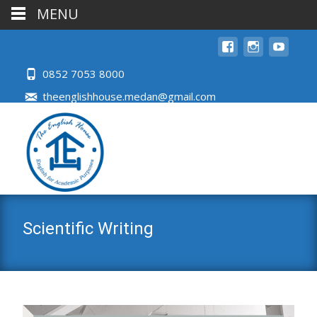
MENU
0852 7053 8000
theenglishhouse.medan@gmail.com
Scientific Writing