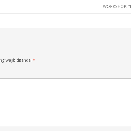
WORKSHOP: “Int
g wajib ditandai
*