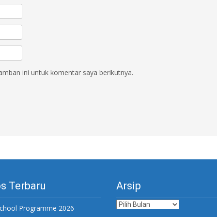
amban ini untuk komentar saya berikutnya.
s Terbaru
Arsip
Arsip
chool Programme 2026