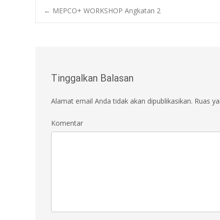
Post
←
MEPCO+ WORKSHOP Angkatan 2
navigation
Tinggalkan Balasan
Alamat email Anda tidak akan dipublikasikan.
Ruas yan
Komentar