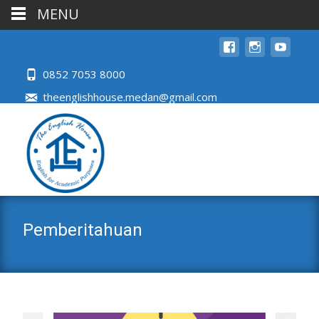
MENU
0852 7053 8000
theenglishhouse.medan@gmail.com
Pemberitahuan