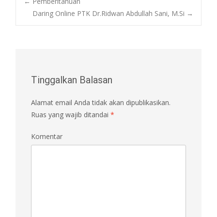
Post
←
Pemberitahuan
Daring Online PTK Dr.Ridwan Abdullah Sani, M.Si
→
navigation
Tinggalkan Balasan
Alamat email Anda tidak akan dipublikasikan.
Ruas yang wajib ditandai
*
Komentar