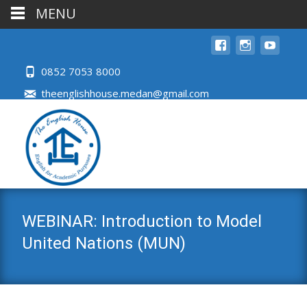
MENU
0852 7053 8000
theenglishhouse.medan@gmail.com
WEBINAR: Introduction to Model
United Nations (MUN)