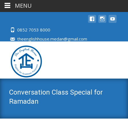
MENU
0852 7053 8000
theenglishhouse.medan@gmail.com
Conversation Class Special for
Ramadan