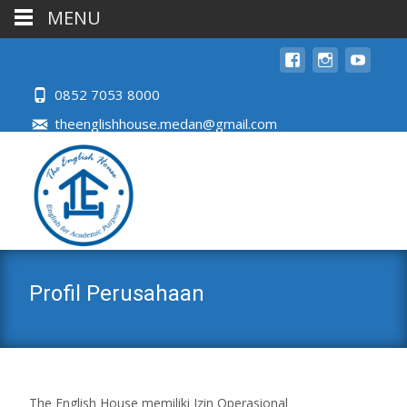
MENU
0852 7053 8000
theenglishhouse.medan@gmail.com
Profil Perusahaan
The English House memiliki Izin Operasional